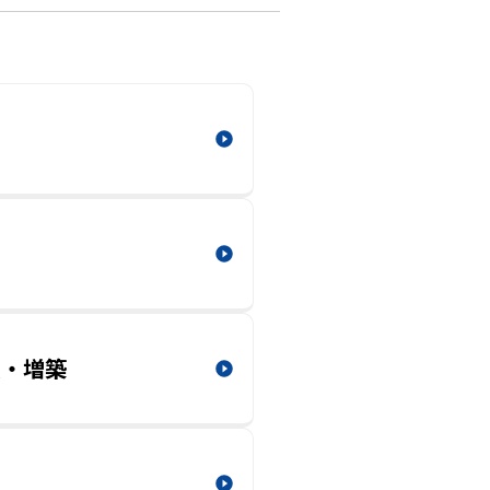
ン
装・増築
窓