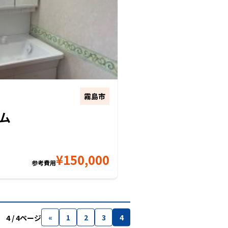
霧島市
ム
¥
150,000
参考費用
«
1
2
3
4
4 / 4