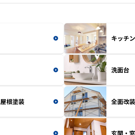
キッチ
洗面台
・屋根塗装
全面改
装
玄関・