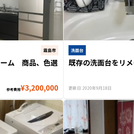
霧島市
洗面台
ォーム 商品、色選
既存の洗面台をリメイク
¥
3,200,000
更新日
2020年9月18日
参考費用