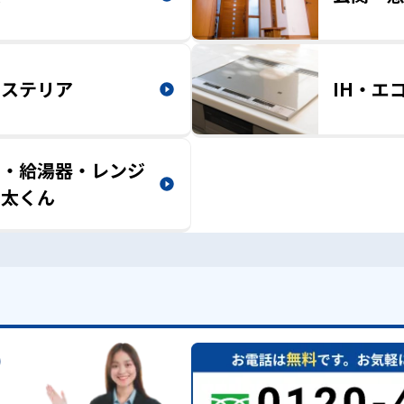
クステリア
IH・エ
ロ・給湯器・レンジ
乾太くん