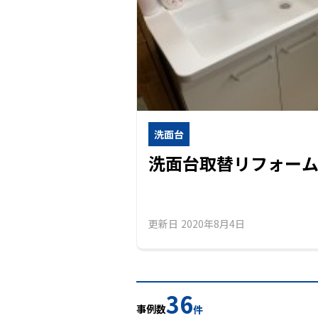
洗面台
洗面台取替リフォー
更新日
2020年8月4日
36
事例数
件