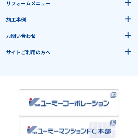
リフォームメニュー
お風呂
施工事例
キッチン
お風呂
トイレ
お問い合わせ
キッチン
洗面台
資料請求
トイレ
外壁塗装・屋根塗装
サイトご利用の方へ
無料見積・お問い合わせ
洗面台
全面改装・増築
初めての方へ
外壁塗装・屋根塗装
内装・改装
会社概要
全面改装・増築
玄関・窓
スタッフ紹介
内装・改装
外構・エクステリア
ショールーム案内
玄関・窓
IH・エコキュート
よくある質問
外構・エクステリア
ガスコンロ・給湯器・レンジフード
マンションリノベーション
IH・エコキュート
スタッフブログ
ガスコンロ・給湯器・レンジフード・乾太くん
お知らせ・最新情報