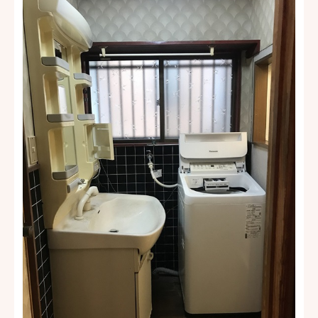
資
見
料
無
積
請
料
り
求