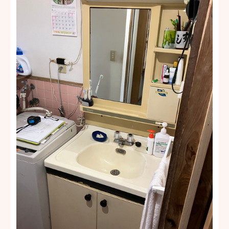
資
見
料
無
積
請
料
り
求