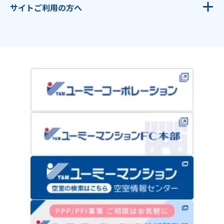
トイレ
外壁塗装・屋根塗装
サイトご利用の方へ
無料見積・お問い合わせ
洗面台
全面改装・増築
初めての方へ
外壁塗装・屋根塗装
内装・改装
会社概要
全面改装・増築
玄関・窓
スタッフ紹介
内装・改装
外構・エクステリア
ショールーム案内
玄関・窓
IH・エコキュート
よくある質問
外構・エクステリア
ガスコンロ・給湯器・レンジフード
マンションリノベーション
IH・エコキュート
スタッフブログ
ガスコンロ・給湯器・レンジフード・乾太くん
お知らせ・最新情報